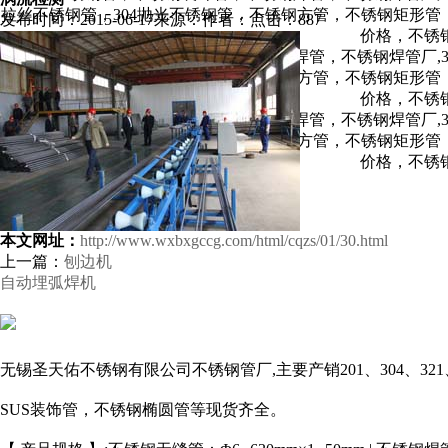
发布时间：2015-06-17
来源：
作者：
点击：
887
本文网址：
http://www.wxbxgccg.com/html/cqzs/01/30.html
上一篇：
刨边机
自动埋弧焊机
无锡圣天佑不锈钢有限公司不锈钢管厂,主要产销201、304、321
SUS装饰管，不锈钢椭圆管等现货齐全。