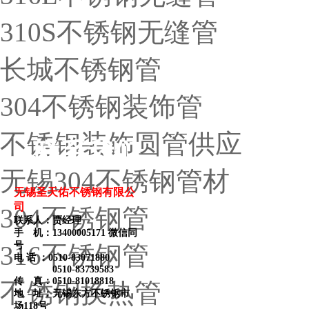
310S不锈钢无缝管
长城不锈钢管
304不锈钢装饰管
不锈钢装饰圆管供应
联系我们
无锡304不锈钢管材
无锡圣天佑不锈钢有限公
司
304不锈钢管
联系人：贾经理
手 机：13400005171 微信同
号
316不锈钢管
电 话 ：
0510-83071880
0510-83739583
传 真：0510-81018818
不锈钢换热管
地 址：无锡东方不锈钢市
场118号