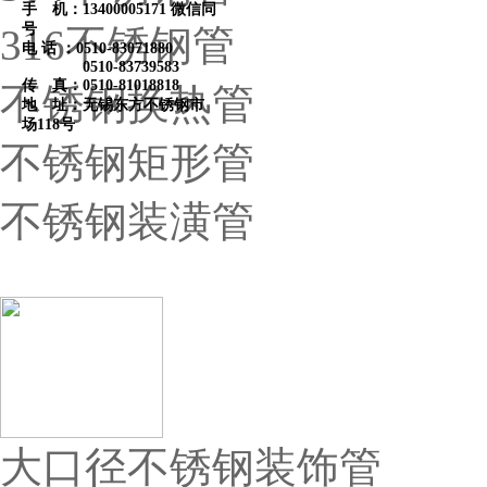
手 机：13400005171 微信同
号
316不锈钢管
电 话 ：
0510-83071880
0510-83739583
传 真：0510-81018818
不锈钢换热管
地 址：无锡东方不锈钢市
场118号
不锈钢矩形管
不锈钢装潢管
热卖产品
大口径不锈钢装饰管