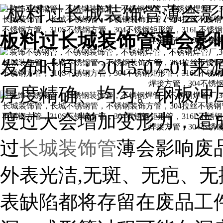
板料过长城装饰管薄会影
板料过长城装饰管薄会影
发布时间：2015-07-01
来
厚度精确、均匀。钢板冲
度过大会增加变形力，造
过
长城装饰管
薄会影响废
外表光洁,无斑、无疤、
表缺陷都将存留在废品工