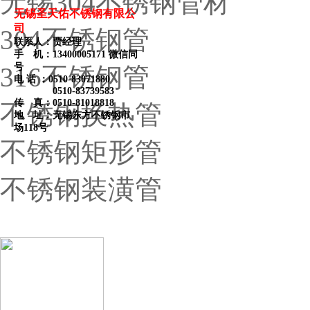
无锡304不锈钢管材
无锡圣天佑不锈钢有限公
司
304不锈钢管
联系人：贾经理
手 机：13400005171 微信同
号
316不锈钢管
电 话 ：
0510-83071880
0510-83739583
传 真：0510-81018818
不锈钢换热管
地 址：无锡东方不锈钢市
场118号
不锈钢矩形管
不锈钢装潢管
热卖产品